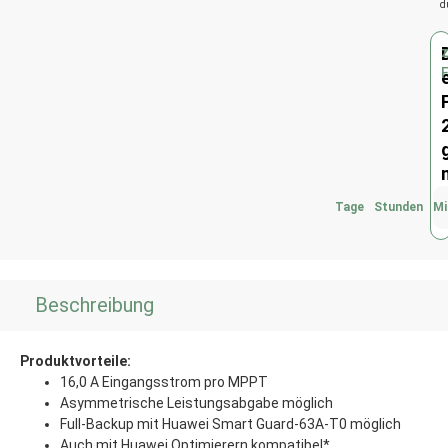
d
Tage
Stunden
Mi
Beschreibung
Produktvorteile:
16,0 A Eingangsstrom pro MPPT
Asymmetrische Leistungsabgabe möglich
Full-Backup mit Huawei Smart Guard-63A-T0 möglich
Auch mit Huawei Optimierern kompatibel*