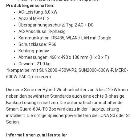
Produkteigenschaften:
AC-Leistung: 6,0 kW
Anzahl MPPT: 2
Überspannungsschutz: Typ 2 AC + DC
AC-Anschluss: 3-phasig
Kommunikation: RS485, WLAN / LAN mit Dongle
Schutzklasse: IP66
Kühlung: passiv
Abmessungen: 460 x 490 x 130 mm (H x B x T)
Gewicht: 21,0 kg
*kompatibel mit SUN2000-450W-P2, SUN2000-600W-P, MERC-
600W-PA0 Optimierern
Die neue Serie der Hybrid-Wechselrichter von 5 bis 12 kW kann
neben den bewährten Standards auch eine echte 3-phasige
Backup Lösung umsetzen. Die automatisch umschaltende
Smart Guard-63A-T0 Box wird dazu in der Hauptzuleitung
installiert. Die nötige Speicherpower liefern die LUNA S0 oder S1
Serien.
Informationen zum Hersteller