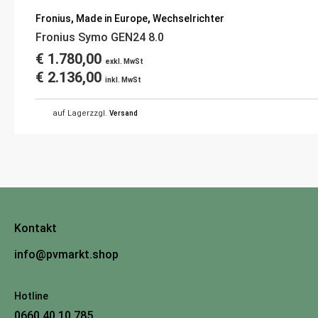
Fronius
,
Made in Europe
,
Wechselrichter
Fronius Symo GEN24 8.0
€
1.780,00
exkl. MwSt
€
2.136,00
inkl. MwSt
auf Lager
zzgl.
Versand
Kontakt
info@pvmarkt.shop
Hotline
0660 40 10 785