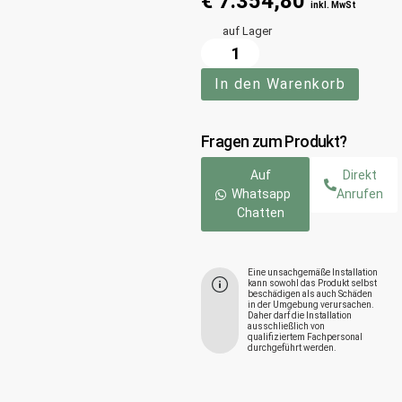
€
7.354,80
inkl. MwSt
auf Lager
In den Warenkorb
Fragen zum Produkt?
Auf
Direkt
Whatsapp
Anrufen
Chatten
Eine unsachgemäße Installation
kann sowohl das Produkt selbst
beschädigen als auch Schäden
in der Umgebung verursachen.
Daher darf die Installation
ausschließlich von
qualifiziertem Fachpersonal
durchgeführt werden.