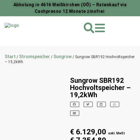
Abholung in 4616 Weißkirchen (OÖ) – Ratenkauf via
Cashpresso 12 Monate zinsfrei
Start
Stromspeicher
Sungrow
/
/
/ Sungrow SBR192 Hochvoltspeicher
– 19,2kWh
Sungrow SBR192
Hochvoltspeicher –
19,2kWh
€
6.129,00
exkl. MwSt