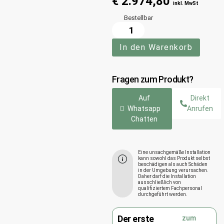
€
2.974,80
inkl. MwSt
Bestellbar
In den Warenkorb
Fragen zum Produkt?
Auf
Direkt
Whatsapp
Anrufen
Chatten
Eine unsachgemäße Installation
kann sowohl das Produkt selbst
beschädigen als auch Schäden
in der Umgebung verursachen.
Daher darf die Installation
ausschließlich von
qualifiziertem Fachpersonal
durchgeführt werden.
Der erste
zum