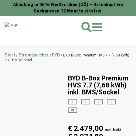
Abholung in 4616 Weißkirchen (OÖ) – Ratenkauf via
Cashpresso 12 Monate zinsfrei
Start
Stromspeicher
BYD
/
/
/ BYD B-Box Premium HVS 7.7 (7,68 kWh)
inkl. BMS/Sockel
BYD B-Box Premium
HVS 7.7 (7,68 kWh)
inkl. BMS/Sockel
€
2.479,00
exkl. MwSt