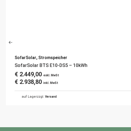
SofarSolar
,
Stromspeicher
SofarSolar BTS E10-DS5 – 10kWh
€
2.449,00
exkl. MwSt
€
2.938,80
inkl. MwSt
auf Lager
zzgl.
Versand