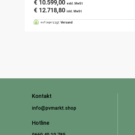
€
10.599,00
exkl. MwSt
€
12.718,80
inkl. MwSt
auf Lager
zzgl.
Versand
Kontakt
info@pvmarkt.shop
Hotline
0660 40 10 785