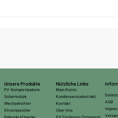
Unsere Produkte
Nützliche Links
Infor
PV-Komplettpakete
Mein Konto
Datens
Solarmodule
Kundenservicekontakt
AGB
Wechselrichter
Kontakt
Impre
Stromspeicher
Über-Uns
Versan
Balkonkraftwerke
PV Förderung Österreich