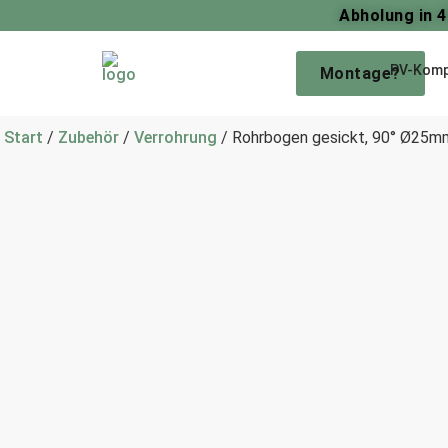
Abholung in 
PV-Komp
Montage?
Start
/
Zubehör
/
Verrohrung
/ Rohrbogen gesickt, 90° Ø25m