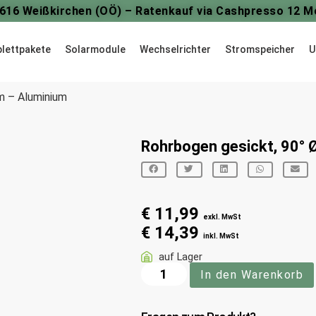
4616 Weißkirchen (OÖ) – Ratenkauf via Cashpresso 12 M
lettpakete
Solarmodule
Wechselrichter
Stromspeicher
U
m – Aluminium
Rohrbogen gesickt, 90°
€
11,99
exkl. MwSt
€
14,39
inkl. MwSt
auf Lager
In den Warenkorb