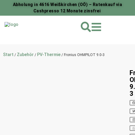
Abholung in 4616 Weißkirchen (OÖ) – Ratenkauf via
Cashpresso 12 Monate zinsfrei
Start
Zubehör
PV-Thermie
/
/
/ Fronius OHMPILOT 9.0-3
F
O
9
3