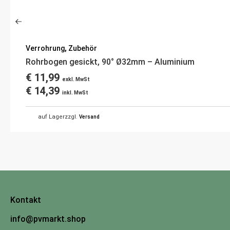
Verrohrung
,
Zubehör
Rohrbogen gesickt, 90° Ø32mm – Aluminium
€
11,99
exkl. MwSt
€
14,39
inkl. MwSt
auf Lager
zzgl.
Versand
Kontakt
info@pvmarkt.shop