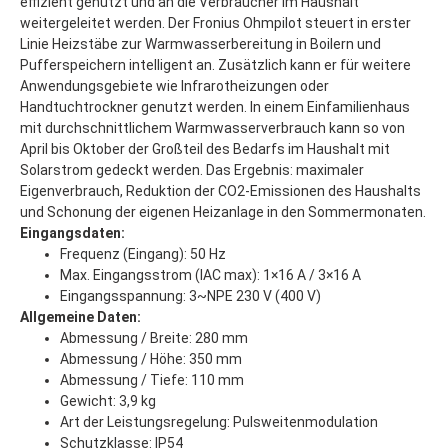
effizient genutzt und an die Verbraucher im Haushalt
weitergeleitet werden. Der Fronius Ohmpilot steuert in erster
Linie Heizstäbe zur Warmwasserbereitung in Boilern und
Pufferspeichern intelligent an. Zusätzlich kann er für weitere
Anwendungsgebiete wie Infrarotheizungen oder
Handtuchtrockner genutzt werden. In einem Einfamilienhaus
mit durchschnittlichem Warmwasserverbrauch kann so von
April bis Oktober der Großteil des Bedarfs im Haushalt mit
Solarstrom gedeckt werden. Das Ergebnis: maximaler
Eigenverbrauch, Reduktion der CO2-Emissionen des Haushalts
und Schonung der eigenen Heizanlage in den Sommermonaten.
Eingangsdaten:
Frequenz (Eingang): 50 Hz
Max. Eingangsstrom (IAC max): 1×16 A / 3×16 A
Eingangsspannung: 3~NPE 230 V (400 V)
Allgemeine Daten:
Abmessung / Breite: 280 mm
Abmessung / Höhe: 350 mm
Abmessung / Tiefe: 110 mm
Gewicht: 3,9 kg
Art der Leistungsregelung: Pulsweitenmodulation
Schutzklasse: IP54