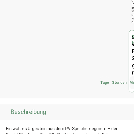
d
I
a
v
q
F
d
Tage
Stunden
Mi
Beschreibung
Ein wahres Urgestein aus dem PV-Speichersegment – der