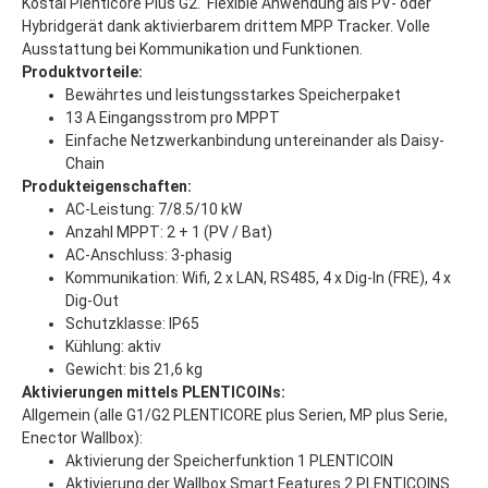
Kostal Plenticore Plus G2. Flexible Anwendung als PV- oder
Hybridgerät dank aktivierbarem drittem MPP Tracker. Volle
Ausstattung bei Kommunikation und Funktionen.
Produktvorteile:
Bewährtes und leistungsstarkes Speicherpaket
13 A Eingangsstrom pro MPPT
Einfache Netzwerkanbindung untereinander als Daisy-
Chain
Produkteigenschaften:
AC-Leistung: 7/8.5/10 kW
Anzahl MPPT: 2 + 1 (PV / Bat)
AC-Anschluss: 3-phasig
Kommunikation: Wifi, 2 x LAN, RS485, 4 x Dig-In (FRE), 4 x
Dig-Out
Schutzklasse: IP65
Kühlung: aktiv
Gewicht: bis 21,6 kg
Aktivierungen mittels PLENTICOINs:
Allgemein (alle G1/G2 PLENTICORE plus Serien, MP plus Serie,
Enector Wallbox):
Aktivierung der Speicherfunktion 1 PLENTICOIN
Aktivierung der Wallbox Smart Features 2 PLENTICOINS