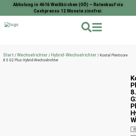
Abholung in 4616 Weißkirchen (OÖ) – Ratenkauf via
Cashpresso 12 Monate zinsfrei
Start
Wechselrichter
Hybrid-Wechselrichter
/
/
/ Kostal Plenticore
8.5 G2 Plus Hybrid-Wechselrichter
K
P
8
G
P
H
W