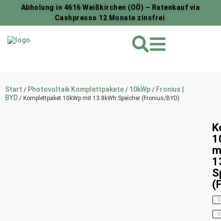
Abholung in 4616 Weißkirchen (OÖ) – Ratenkauf via
Cashpresso 12 Monate zinsfrei
Start
Photovoltaik Komplettpakete
10kWp
Fronius |
/
/
/
BYD
/ Komplettpaket 10kWp mit 13.8kWh Speicher (Fronius/BYD)
K
1
m
1
S
(