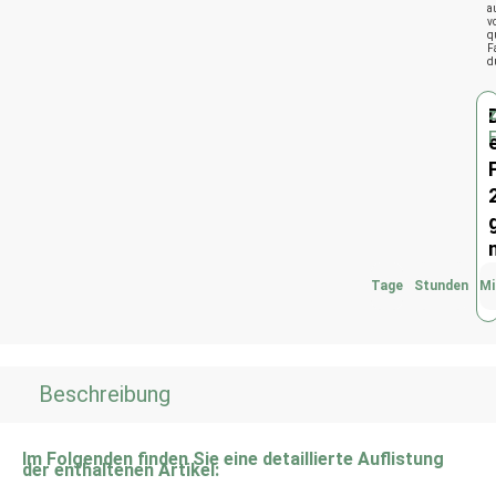
a
v
q
F
d
Tage
Stunden
Mi
Beschreibung
Im Folgenden finden Sie eine detaillierte Auflistung
der enthaltenen Artikel: