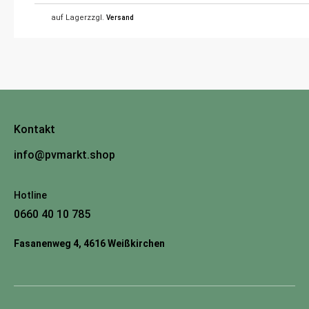
auf Lager
zzgl.
Versand
Kontakt
info@pvmarkt.shop
Hotline
0660 40 10 785
Fasanenweg 4, 4616 Weißkirchen