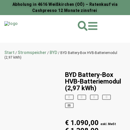
Abholung in 4616 Weißkirchen (OÖ) – Ratenkauf via
Cashpresso 12 Monate zinsfrei
Start
Stromspeicher
BYD
/
/
/ BYD Battery-Box HVB-Batteriemodul
(2,97 kWh)
BYD Battery-Box
HVB-Batteriemodul
(2,97 kWh)
€
1.090,00
exkl. MwSt