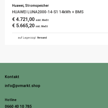
Huawei
,
Stromspeicher
HUAWEI LUNA2000-14-S1 14kWh + BMS
€
4.721,00
exkl. MwSt
€
5.665,20
inkl. MwSt
auf Lager
zzgl.
Versand
Kontakt
info@pvmarkt.shop
Hotline
0660 40 10 785