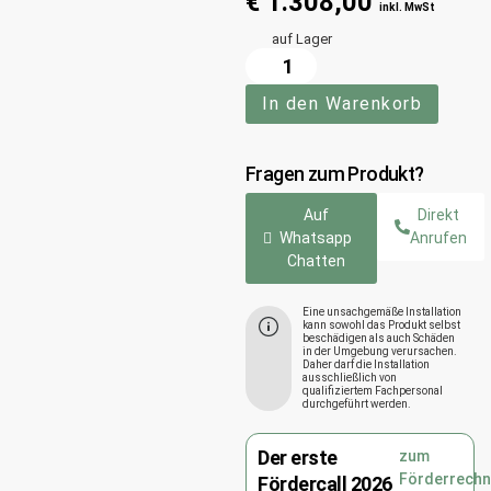
€
1.308,00
inkl. MwSt
auf Lager
In den Warenkorb
Fragen zum Produkt?
Auf
Direkt
Whatsapp
Anrufen
Chatten
Eine unsachgemäße Installation
kann sowohl das Produkt selbst
beschädigen als auch Schäden
in der Umgebung verursachen.
Daher darf die Installation
ausschließlich von
qualifiziertem Fachpersonal
durchgeführt werden.
Der erste
zum
Förderrechn
Fördercall 2026