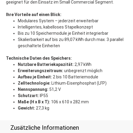
geeignet für den Einsatz im Small Commercial Segment.
Ihre Vorteile auf einen Blick:
Modulares System – jederzeit erweiterbar
Intelligentes, kabelloses Stapelkonzept
Bis zu 10 Speichermodule je Einheit integrierbar
Skalierbarkeit auf bis zu 89,07 kWh durch max. 3 parallel
geschaltete Einheiten
Technische Daten des Speichers:
Nutzbare Batteriekapazität:
2,97 kWh
Erweiterungszeitraum:
unbegrenzt möglich
Aufbau je Einheit:
2 bis 10 Batteriemodule
Zelltechnologie:
Lithium-Eisenphosphat (LFP)
Nennspannung:
51,2 V
Schutzart:
IP55
Maße (H x B x T):
106 x 610 x 282 mm
Gewicht:
27,3 kg
Zusätzliche Informationen