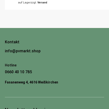
auf Lager
zzgl.
Versand
Kontakt
info@pvmarkt.shop
Hotline
0660 40 10 785
Fasanenweg 4, 4616 Weißkirchen