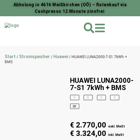
Abholung in 4616 Weißkirchen (OÖ) – Ratenkauf via
Cashpresso 12 Monate zinsfrei
Start
Stromspeicher
Huawei
/
/
/ HUAWEI LUNA2000-7-S1 7kWh +
BMS
HUAWEI LUNA2000-
7-S1 7kWh + BMS
€
2.770,00
exkl. MwSt
€
3.324,00
inkl. MwSt