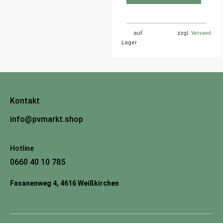
auf
zzgl.
Versand
Lager
Kontakt
info@pvmarkt.shop
Hotline
0660 40 10 785
Fasanenweg 4, 4616 Weißkirchen