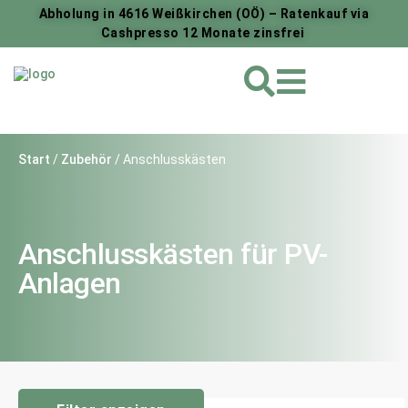
Abholung in 4616 Weißkirchen (OÖ) – Ratenkauf via
Cashpresso 12 Monate zinsfrei
Start
/
Zubehör
/ Anschlusskästen
Anschlusskästen für PV-
Anlagen