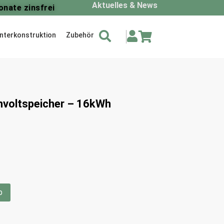
Aktuelles & News
onate zinsfrei
nterkonstruktion
Zubehör
voltspeicher – 16kWh
b