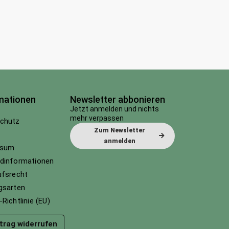
mationen
Newsletter abbonieren
Jetzt anmelden und nichts
mehr verpassen
chutz
Zum Newsletter
anmelden
ssum
dinformationen
ufsrecht
gsarten
Richtlinie (EU)
trag widerrufen