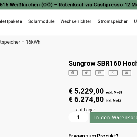
4616 Weißkirchen (OÖ) – Ratenkauf via Cashpresso 12 M
lettpakete
Solarmodule
Wechselrichter
Stromspeicher
U
tspeicher – 16kWh
Sungrow SBR160 Hoch
€
5.229,00
exkl. MwSt
€
6.274,80
inkl. MwSt
auf Lager
In den Warenkor
Fragen zum Produkt?