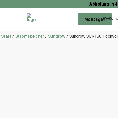
Abholung in 
PV-Komp
Montage?
Start
/
Stromspeicher
/
Sungrow
/ Sungrow SBR160 Hochvol