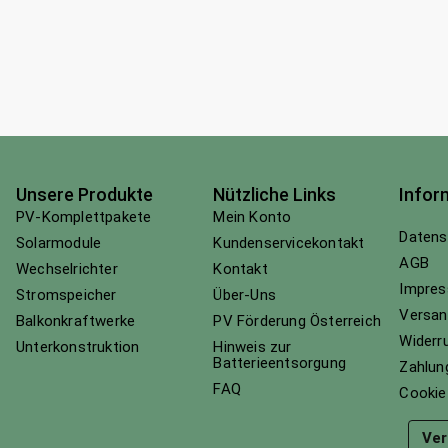
Unsere Produkte
Nützliche Links
Infor
PV-Komplettpakete
Mein Konto
Datens
Solarmodule
Kundenservicekontakt
AGB
Wechselrichter
Kontakt
Impre
Stromspeicher
Über-Uns
Versan
Balkonkraftwerke
PV Förderung Österreich
Widerr
Unterkonstruktion
Hinweis zur
Batterieentsorgung
Zahlun
FAQ
Cookie-
Ver