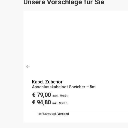
Unsere Vorschläge für Sie
Kabel
Zubehör
,
Anschlusskabelset Speicher – 5m
€
79,00
exkl. MwSt
€
94,80
inkl. MwSt
auf Lager
zzgl.
Versand