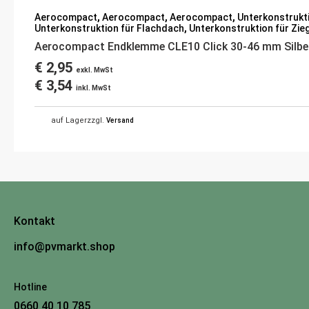
Aerocompact
,
Aerocompact
,
Aerocompact
,
Unterkonstrukt
Unterkonstruktion für Flachdach
,
Unterkonstruktion für Zie
Aerocompact Endklemme CLE10 Click 30-46 mm Silbe
€
2,95
exkl. MwSt
€
3,54
inkl. MwSt
auf Lager
zzgl.
Versand
Kontakt
info@pvmarkt.shop
Hotline
0660 40 10 785