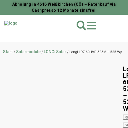
Abholung in 4616 Weißkirchen (OÖ) – Ratenkauf via
Cashpresso 12 Monate zinsfrei
Start
Solarmodule
LONGi Solar
/
/
/ Longi LR7-60HVD-535M – 535 Wp
L
L
6
5
–
5
W