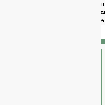
Fr
z
Pr