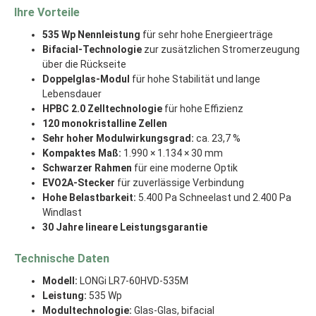
Ihre Vorteile
535 Wp Nennleistung
für sehr hohe Energieerträge
Bifacial-Technologie
zur zusätzlichen Stromerzeugung
über die Rückseite
Doppelglas-Modul
für hohe Stabilität und lange
Lebensdauer
HPBC 2.0 Zelltechnologie
für hohe Effizienz
120 monokristalline Zellen
Sehr hoher Modulwirkungsgrad:
ca. 23,7 %
Kompaktes Maß:
1.990 × 1.134 × 30 mm
Schwarzer Rahmen
für eine moderne Optik
EVO2A-Stecker
für zuverlässige Verbindung
Hohe Belastbarkeit:
5.400 Pa Schneelast und 2.400 Pa
Windlast
30 Jahre lineare Leistungsgarantie
Technische Daten
Modell:
LONGi LR7-60HVD-535M
Leistung:
535 Wp
Modultechnologie:
Glas-Glas, bifacial