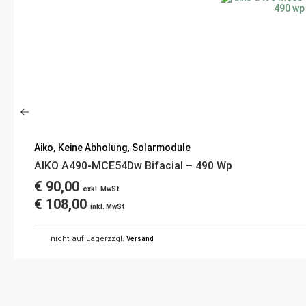
Aiko
,
Keine Abholung
,
Solarmodule
AIKO A490-MCE54Dw Bifacial – 490 Wp
€
90,00
exkl. MwSt
€
108,00
inkl. MwSt
nicht auf Lager
zzgl.
Versand