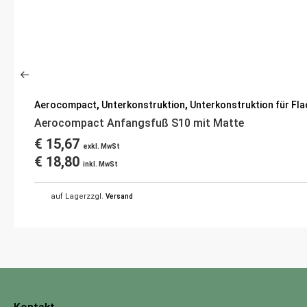
Aerocompact
,
Unterkonstruktion
,
Unterkonstruktion für Fl
Aerocompact Anfangsfuß S10 mit Matte
€
15,67
exkl. MwSt
€
18,80
inkl. MwSt
auf Lager
zzgl.
Versand