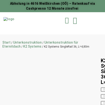
Abholung in 4616 Weißkirchen (OÖ) – Ratenkauf via
Cashpresso 12 Monate zinsfrei
Start
Unterkonstruktion
Unterkonstruktion für
/
/
Eternitdach
K2 Systems
/
/ K2 Systems SingleRail 36, L=4,80m
K
S
S
3
L