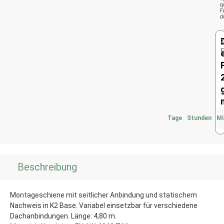
q
F
d
Tage
Stunden
Mi
Beschreibung
Montageschiene mit seitlicher Anbindung und statischem
Nachweis in K2 Base. Variabel einsetzbar für verschiedene
Dachanbindungen. Länge: 4,80 m.