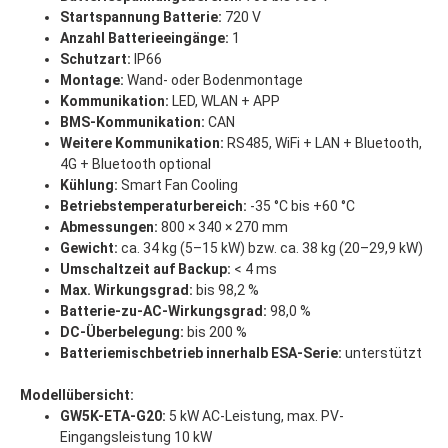
Startspannung Batterie:
720 V
Anzahl Batterieeingänge:
1
Schutzart:
IP66
Montage:
Wand- oder Bodenmontage
Kommunikation:
LED, WLAN + APP
BMS-Kommunikation:
CAN
Weitere Kommunikation:
RS485, WiFi + LAN + Bluetooth,
4G + Bluetooth optional
Kühlung:
Smart Fan Cooling
Betriebstemperaturbereich:
-35 °C bis +60 °C
Abmessungen:
800 × 340 × 270 mm
Gewicht:
ca. 34 kg (5–15 kW) bzw. ca. 38 kg (20–29,9 kW)
Umschaltzeit auf Backup:
< 4 ms
Max. Wirkungsgrad:
bis 98,2 %
Batterie-zu-AC-Wirkungsgrad:
98,0 %
DC-Überbelegung:
bis 200 %
Batteriemischbetrieb innerhalb ESA-Serie:
unterstützt
Modellübersicht:
GW5K-ETA-G20:
5 kW AC-Leistung, max. PV-
Eingangsleistung 10 kW