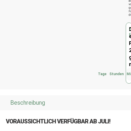
a
v
q
F
d
Tage
Stunden
Mi
Beschreibung
VORAUSSICHTLICH VERFÜGBAR AB JULI!