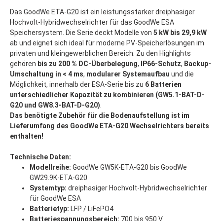
Das GoodWe ETA-G20 ist ein leistungsstarker dreiphasiger
Hochvolt-Hybridwechselrichter für das GoodWe ESA
Speichersystem. Die Serie deckt Modelle von
5 kW bis 29,9 kW
ab und eignet sich ideal für moderne PV-Speicherlösungen im
privaten und kleingewerblichen Bereich. Zu den Highlights
gehören
bis zu 200 % DC-Überbelegung
,
IP66-Schutz
,
Backup-
Umschaltung in < 4 ms
,
modularer Systemaufbau
und die
Möglichkeit, innerhalb der ESA-Serie bis zu
6
Batterien
unterschiedlicher Kapazität zu kombinieren (GW5.1-BAT-D-
G20 und GW8.3-BAT-D-G20)
.
Das benötigte Zubehör für die Bodenaufstellung ist im
Lieferumfang des GoodWe ETA-G20 Wechselrichters bereits
enthalten!
Technische Daten:
Modellreihe:
GoodWe GW5K-ETA-G20 bis GoodWe
GW29.9K-ETA-G20
Systemtyp:
dreiphasiger Hochvolt-Hybridwechselrichter
für GoodWe ESA
Batterietyp:
LFP / LiFePO4
Batteriespannungsbereich:
700 bis 950 V