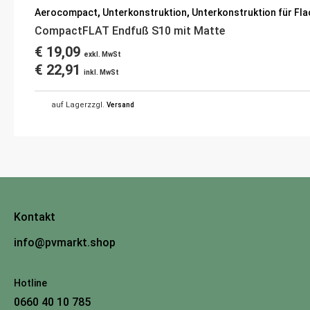
Aerocompact
,
Unterkonstruktion
,
Unterkonstruktion für Fl
CompactFLAT Endfuß S10 mit Matte
€
19,09
exkl. MwSt
€
22,91
inkl. MwSt
auf Lager
zzgl.
Versand
Kontakt
info@pvmarkt.shop
Hotline
0660 40 10 785