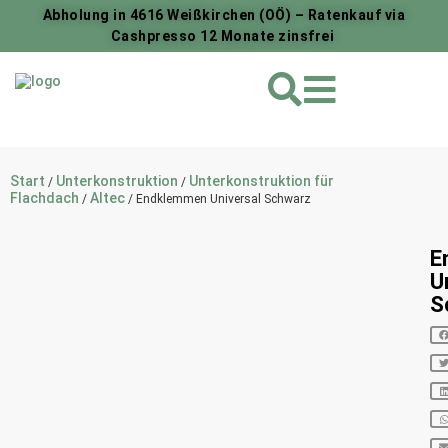
Abholung in 4616 Weißkirchen (OÖ) – Ratenkauf via
Cashpresso 12 Monate zinsfrei
Start
Unterkonstruktion
Unterkonstruktion für
/
/
Flachdach
Altec
/
/ Endklemmen Universal Schwarz
E
U
S