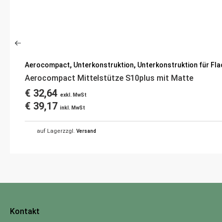
Aerocompact
,
Unterkonstruktion
,
Unterkonstruktion für Fl
Aerocompact Mittelstütze S10plus mit Matte
€
32,64
exkl. MwSt
€
39,17
inkl. MwSt
auf Lager
zzgl.
Versand
Kontakt