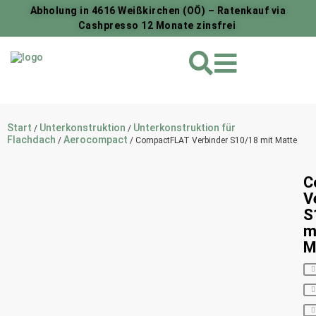
Abholung in 4616 Weißkirchen (OÖ) – Ratenkauf via
Cashpresso 12 Monate zinsfrei
Start
Unterkonstruktion
Unterkonstruktion für
/
/
Flachdach
Aerocompact
/
/ CompactFLAT Verbinder S10/18 mit Matte
C
V
S
m
M