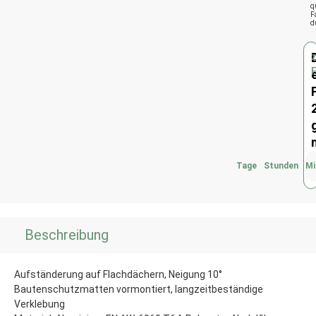
q
F
d
Tage
Stunden
Mi
Beschreibung
Aufständerung auf Flachdächern, Neigung 10°
Bautenschutzmatten vormontiert, langzeitbeständige
Verklebung